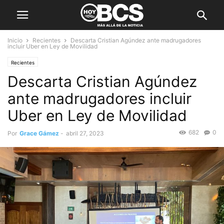
Inicio
Recientes
Descarta Cristian Agúndez ante madrugadores
incluir Uber en Ley de Movilidad
Recientes
Descarta Cristian Agúndez
ante madrugadores incluir
Uber en Ley de Movilidad
682
0
Por
Grace Gámez
-
abril 27, 2023