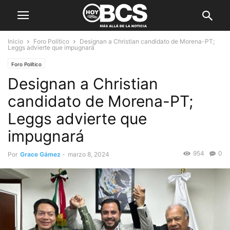
Inicio
Foro Político
Designan a Christian candidato de Morena-PT;
Leggs advierte que impugnará
Foro Político
Designan a Christian
candidato de Morena-PT;
Leggs advierte que
impugnará
954
0
Por
Grace Gámez
-
marzo 8, 2024