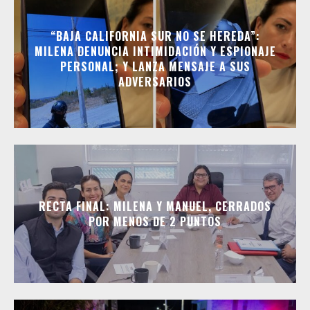
“BAJA CALIFORNIA SUR NO SE HEREDA”:
MILENA DENUNCIA INTIMIDACIÓN Y ESPIONAJE
PERSONAL; Y LANZA MENSAJE A SUS
ADVERSARIOS
RECTA FINAL: MILENA Y MANUEL, CERRADOS
POR MENOS DE 2 PUNTOS