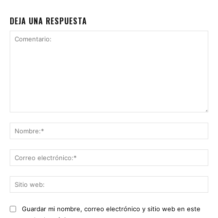
DEJA UNA RESPUESTA
Comentario:
No
Co
ele
Sit
we
Guardar mi nombre, correo electrónico y sitio web en este