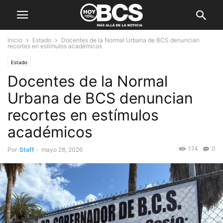
Inicio
Estado
Docentes de la Normal Urbana de BCS denuncian
recortes en estímulos académicos
Estado
Docentes de la Normal
Urbana de BCS denuncian
recortes en estímulos
académicos
174
0
Por
Staff
-
mayo 28, 2026