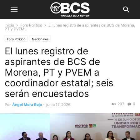
Inicio
Foro Político
El lunes registro de aspirantes de BCS de Morena,
PT y PVEM...
Foro Político
Nacionales
El lunes registro de
aspirantes de BCS de
Morena, PT y PVEM a
coordinador estatal; seis
serán encuestados
207
0
Por
Ángel Mora Rojo
-
junio 17, 2026