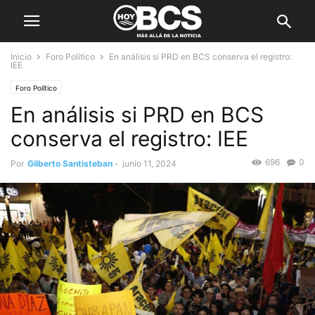
Inicio
Foro Político
En análisis si PRD en BCS conserva el registro:
IEE
Foro Político
En análisis si PRD en BCS
conserva el registro: IEE
696
0
Por
Gilberto Santisteban
-
junio 11, 2024