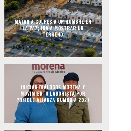
MATAN A GOLPES A UN HOMBRE EN
LA PAZ; IBA A MOSTRAR UN
TERRENO
INICIAN DIÁLOGOS MORENA Y
MOVIMIENTO LABORISTA POR
POSIBLE ALIANZA RUMBO A 2027