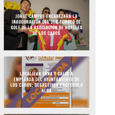
JORGE CAMPOS ENCABEZARÁ LA
INAUGURACIÓN DEL 3ER TORNEO DE
GOLF DE LA ASOCIACIÓN DE HOTELES
DE LOS CABOS
LOCALIZAN SANA Y SALVA A
EMPLEADA DEL AYUNTAMIENTO DE
LOS CABOS; DESACTIVAN PROTOCOLO
ALBA