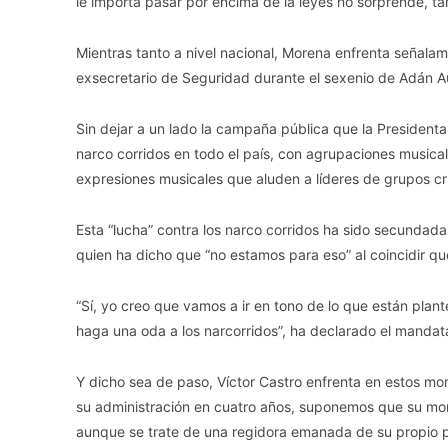
le importa pasar por encima de la leyes no sorprende, 
Mientras tanto a nivel nacional, Morena enfrenta señal
exsecretario de Seguridad durante el sexenio de Adán A
Sin dejar a un lado la campaña pública que la President
narco corridos en todo el país, con agrupaciones musical
expresiones musicales que aluden a líderes de grupos cr
Esta “lucha” contra los narco corridos ha sido secundada
quien ha dicho que “no estamos para eso” al coincidir que
“Sí, yo creo que vamos a ir en tono de lo que están plan
haga una oda a los narcorridos”, ha declarado el mandata
Y dicho sea de paso, Víctor Castro enfrenta en estos mo
su administración en cuatro años, suponemos que su mora
aunque se trate de una regidora emanada de su propio p