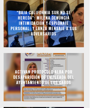
“BAJA CALIFORNIA SUR NO SE
HEREDA”: MILENA DENUNCIA
INTIMIDACIÓN Y ESPIONAJE
PERSONAL; Y LANZA MENSAJE A SUS
ADVERSARIOS
ACTIVAN PROTOCOLO ALBA POR
DESAPARICIÓN DE EMPLEADA DEL
AYUNTAMIENTO DE LOS CABOS