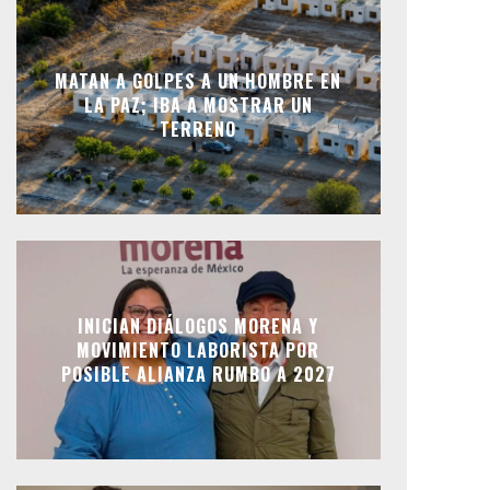
MATAN A GOLPES A UN HOMBRE EN
LA PAZ; IBA A MOSTRAR UN
TERRENO
INICIAN DIÁLOGOS MORENA Y
MOVIMIENTO LABORISTA POR
POSIBLE ALIANZA RUMBO A 2027