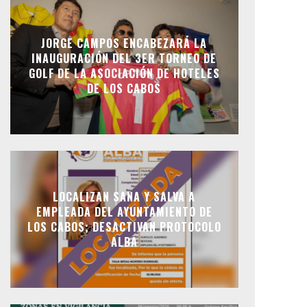
JORGE CAMPOS ENCABEZARÁ LA
INAUGURACIÓN DEL 3ER TORNEO DE
GOLF DE LA ASOCIACIÓN DE HOTELES
DE LOS CABOS
LOCALIZAN SANA Y SALVA A
EMPLEADA DEL AYUNTAMIENTO DE
LOS CABOS; DESACTIVAN PROTOCOLO
ALBA