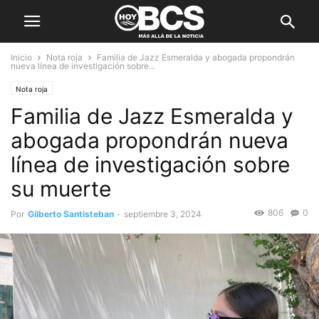
Inicio
Nota roja
Familia de Jazz Esmeralda y abogada propondrán
nueva línea de investigación sobre...
Nota roja
Familia de Jazz Esmeralda y
abogada propondrán nueva
línea de investigación sobre
su muerte
806
0
Por
Gilberto Santisteban
-
septiembre 3, 2024