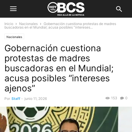
Inicio
Nacionales
Gobernación cuestiona protestas de madres
buscadoras en el Mundial; acusa posibles “intereses...
Nacionales
Gobernación cuestiona
protestas de madres
buscadoras en el Mundial;
acusa posibles “intereses
ajenos”
153
0
Por
Staff
-
junio 11, 2026