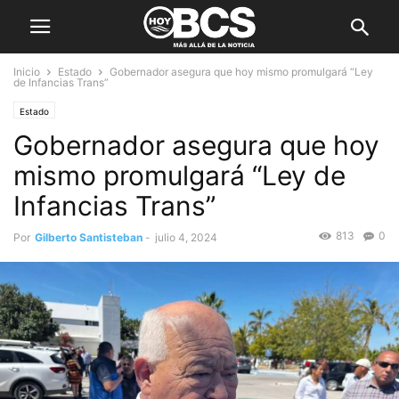
Inicio
Estado
Gobernador asegura que hoy mismo promulgará “Ley
de Infancias Trans”
Estado
Gobernador asegura que hoy
mismo promulgará “Ley de
Infancias Trans”
813
0
Por
Gilberto Santisteban
-
julio 4, 2024