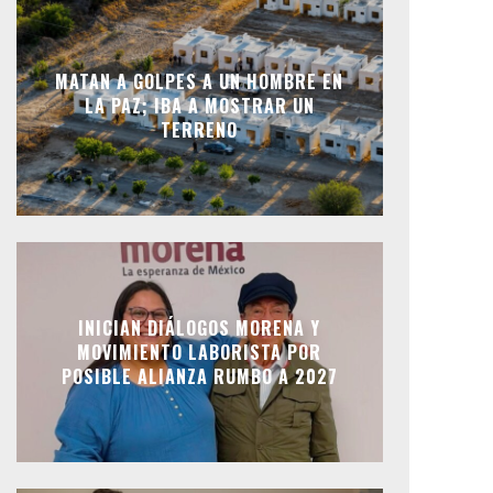
MATAN A GOLPES A UN HOMBRE EN
LA PAZ; IBA A MOSTRAR UN
TERRENO
INICIAN DIÁLOGOS MORENA Y
MOVIMIENTO LABORISTA POR
POSIBLE ALIANZA RUMBO A 2027