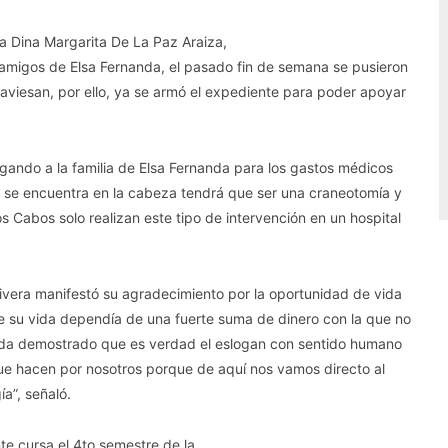
na Dina Margarita De La Paz Araiza,
y amigos de Elsa Fernanda, el pasado fin de semana se pusieron
raviesan, por ello, ya se armó el expediente para poder apoyar
gando a la familia de Elsa Fernanda para los gastos médicos
r se encuentra en la cabeza tendrá que ser una craneotomía y
 Cabos solo realizan este tipo de intervención en un hospital
Rivera manifestó su agradecimiento por la oportunidad de vida
e su vida dependía de una fuerte suma de dinero con la que no
ueda demostrado que es verdad el eslogan con sentido humano
e hacen por nosotros porque de aquí nos vamos directo al
ía”, señaló.
te cursa el 4to semestre de la