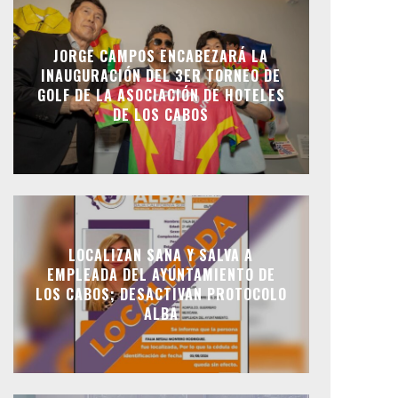
JORGE CAMPOS ENCABEZARÁ LA
INAUGURACIÓN DEL 3ER TORNEO DE
GOLF DE LA ASOCIACIÓN DE HOTELES
DE LOS CABOS
LOCALIZAN SANA Y SALVA A
EMPLEADA DEL AYUNTAMIENTO DE
LOS CABOS; DESACTIVAN PROTOCOLO
ALBA