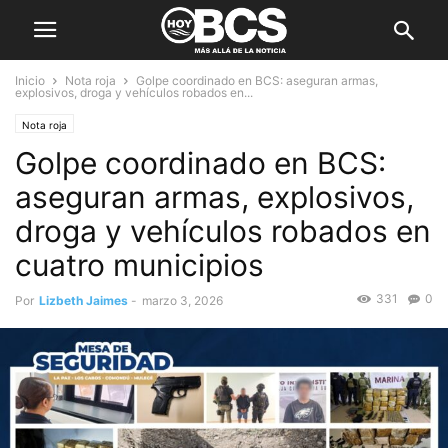
Inicio
Nota roja
Golpe coordinado en BCS: aseguran armas,
explosivos, droga y vehículos robados en...
Nota roja
Golpe coordinado en BCS:
aseguran armas, explosivos,
droga y vehículos robados en
cuatro municipios
331
0
Por
Lizbeth Jaimes
-
marzo 3, 2026