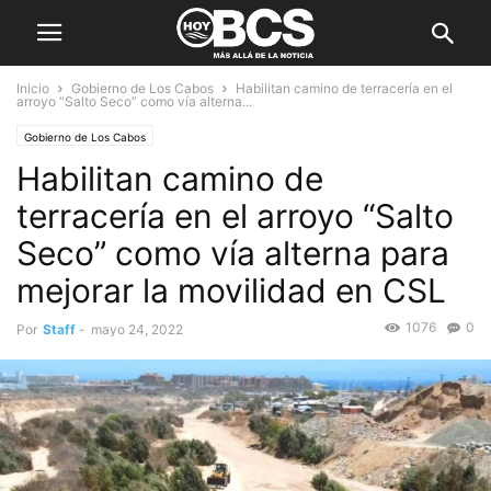
Inicio
Gobierno de Los Cabos
Habilitan camino de terracería en el
arroyo “Salto Seco” como vía alterna...
Gobierno de Los Cabos
Habilitan camino de
terracería en el arroyo “Salto
Seco” como vía alterna para
mejorar la movilidad en CSL
1076
0
Por
Staff
-
mayo 24, 2022