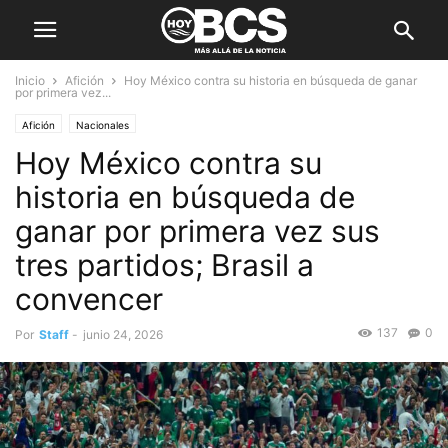
Inicio
Afición
Hoy México contra su historia en búsqueda de ganar
por primera vez...
Afición
Nacionales
Hoy México contra su
historia en búsqueda de
ganar por primera vez sus
tres partidos; Brasil a
convencer
137
0
Por
Staff
-
junio 24, 2026