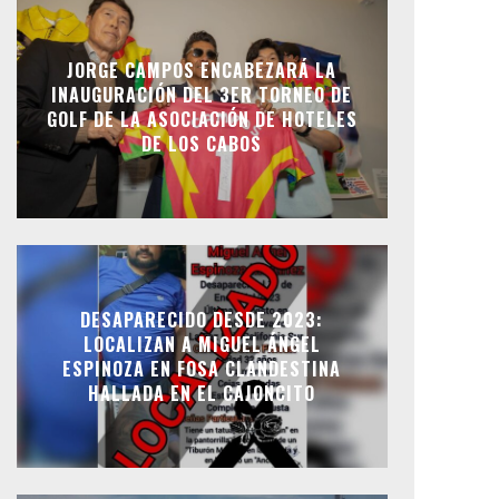
JORGE CAMPOS ENCABEZARÁ LA
INAUGURACIÓN DEL 3ER TORNEO DE
GOLF DE LA ASOCIACIÓN DE HOTELES
DE LOS CABOS
DESAPARECIDO DESDE 2023:
LOCALIZAN A MIGUEL ÁNGEL
ESPINOZA EN FOSA CLANDESTINA
HALLADA EN EL CAJONCITO