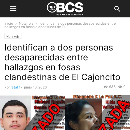
Inicio
Nota roja
Identifican a dos personas desaparecidas entre
hallazgos en fosas clandestinas de El...
Nota roja
Identifican a dos personas
desaparecidas entre
hallazgos en fosas
clandestinas de El Cajoncito
638
0
Por
Staff
-
junio 16, 2026