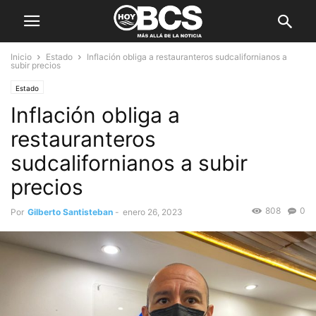
Inicio
Estado
Inflación obliga a restauranteros sudcalifornianos a
subir precios
Estado
Inflación obliga a
restauranteros
sudcalifornianos a subir
precios
808
0
Por
Gilberto Santisteban
-
enero 26, 2023