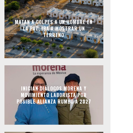
MATAN A GOLPES A UN HOMBRE EN
LA PAZ; IBA A MOSTRAR UN
TERRENO
INICIAN DIÁLOGOS MORENA Y
MOVIMIENTO LABORISTA POR
POSIBLE ALIANZA RUMBO A 2027