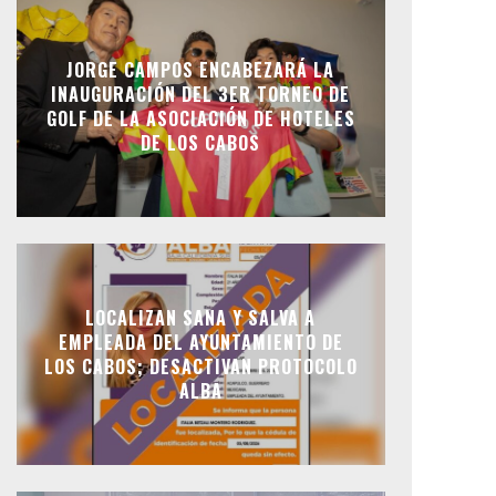
JORGE CAMPOS ENCABEZARÁ LA
INAUGURACIÓN DEL 3ER TORNEO DE
GOLF DE LA ASOCIACIÓN DE HOTELES
DE LOS CABOS
LOCALIZAN SANA Y SALVA A
EMPLEADA DEL AYUNTAMIENTO DE
LOS CABOS; DESACTIVAN PROTOCOLO
ALBA