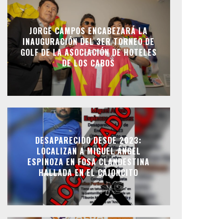
JORGE CAMPOS ENCABEZARÁ LA
INAUGURACIÓN DEL 3ER TORNEO DE
GOLF DE LA ASOCIACIÓN DE HOTELES
DE LOS CABOS
DESAPARECIDO DESDE 2023:
LOCALIZAN A MIGUEL ÁNGEL
ESPINOZA EN FOSA CLANDESTINA
HALLADA EN EL CAJONCITO