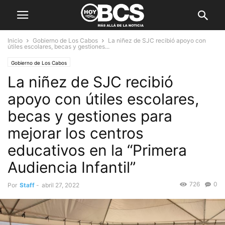
Inicio
Gobierno de Los Cabos
La niñez de SJC recibió apoyo con
útiles escolares, becas y gestiones...
Gobierno de Los Cabos
La niñez de SJC recibió
apoyo con útiles escolares,
becas y gestiones para
mejorar los centros
educativos en la “Primera
Audiencia Infantil”
726
0
Por
Staff
-
abril 27, 2022