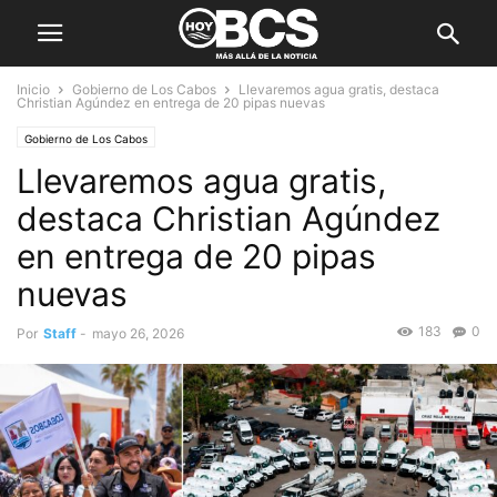
Inicio
Gobierno de Los Cabos
Llevaremos agua gratis, destaca
Christian Agúndez en entrega de 20 pipas nuevas
Gobierno de Los Cabos
Llevaremos agua gratis,
destaca Christian Agúndez
en entrega de 20 pipas
nuevas
183
0
Por
Staff
-
mayo 26, 2026