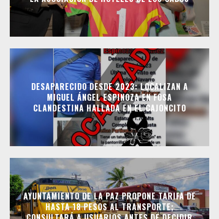
DESAPARECIDO DESDE 2023: LOCALIZAN A
MIGUEL ÁNGEL ESPINOZA EN FOSA
CLANDESTINA HALLADA EN EL CAJONCITO
AYUNTAMIENTO DE LA PAZ PROPONE TARIFA DE
HASTA 18 PESOS AL TRANSPORTE;
CONSULTARÁ A USUARIOS ANTES DE DECIDIR