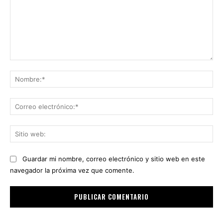
Comentario:
No
Co
ele
Sit
we
Guardar mi nombre, correo electrónico y sitio web en este
navegador la próxima vez que comente.