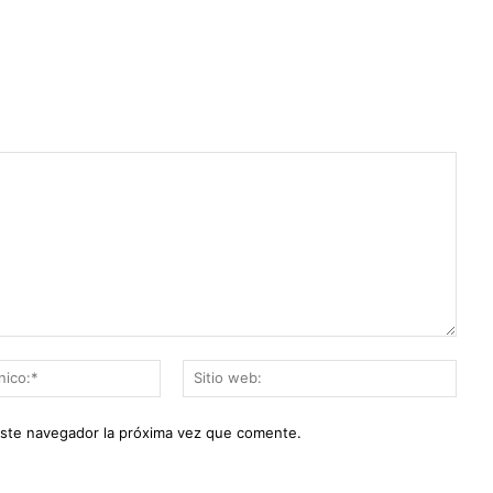
Correo
Sitio
electrónico:*
web:
este navegador la próxima vez que comente.