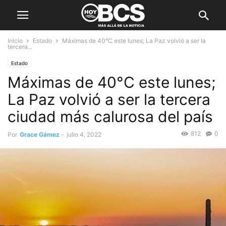
Inicio
Estado
Máximas de 40°C este lunes; La Paz volvió a ser la
tercera...
Estado
Máximas de 40°C este lunes;
La Paz volvió a ser la tercera
ciudad más calurosa del país
812
0
Por
Grace Gámez
-
julio 4, 2022