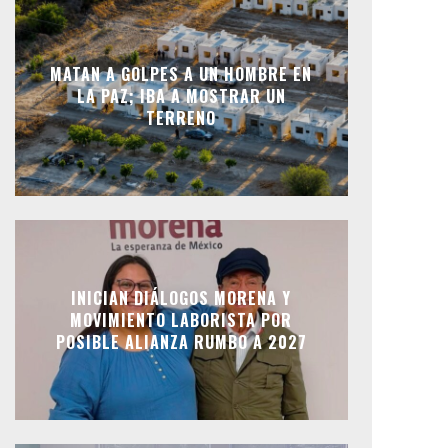
MATAN A GOLPES A UN HOMBRE EN
LA PAZ; IBA A MOSTRAR UN
TERRENO
INICIAN DIÁLOGOS MORENA Y
MOVIMIENTO LABORISTA POR
POSIBLE ALIANZA RUMBO A 2027