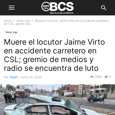
Inicio
Nota roja
Muere el locutor Jaime Virto en accidente carretero
en CSL; gremio de...
Nota roja
Muere el locutor Jaime Virto
en accidente carretero en
CSL; gremio de medios y
radio se encuentra de luto
2662
0
Por
Staff
-
junio 22, 2026