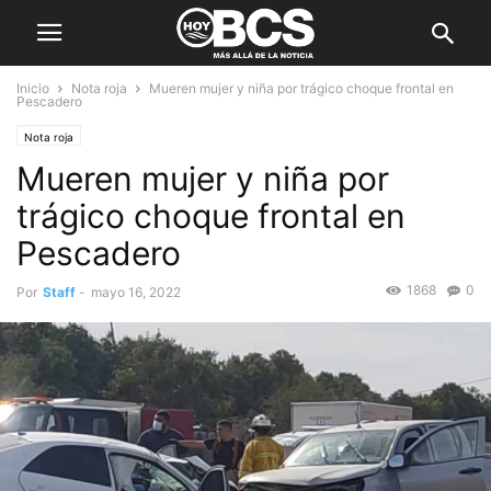
Inicio
Nota roja
Mueren mujer y niña por trágico choque frontal en
Pescadero
Nota roja
Mueren mujer y niña por
trágico choque frontal en
Pescadero
1868
0
Por
Staff
-
mayo 16, 2022