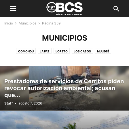
Inicio
Municipios
Página 359
MUNICIPIOS
COMONDÚ
LA PAZ
LORETO
LOS CABOS
MULEGÉ
Prestadores de servicios de Cerritos piden
revocar autorización ambiental; acusan
que...
Staff
-
agosto 7, 2026