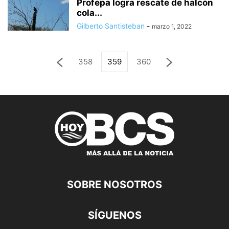
Profepa logra rescate de halcón
cola...
Gilberto Santisteban
-
marzo 1, 2022
358
359
360
SOBRE NOSOTROS
SÍGUENOS