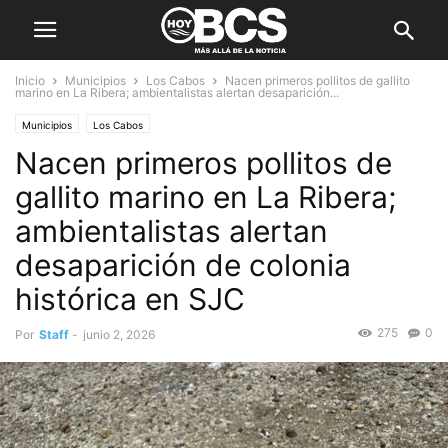
Inicio
Municipios
Los Cabos
Nacen primeros pollitos de gallito
marino en La Ribera; ambientalistas alertan desaparición...
Municipios
Los Cabos
Nacen primeros pollitos de
gallito marino en La Ribera;
ambientalistas alertan
desaparición de colonia
histórica en SJC
275
0
Por
Staff
-
junio 2, 2026