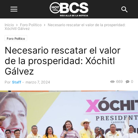
Inicio
Foro Político
Necesario rescatar el valor de la prosperidad:
Xóchitl Gálvez
Foro Político
Necesario rescatar el valor
de la prosperidad: Xóchitl
Gálvez
669
0
Por
Staff
-
marzo 7, 2024