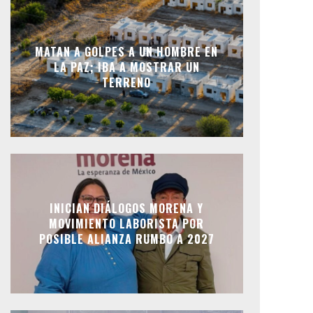
MATAN A GOLPES A UN HOMBRE EN
LA PAZ; IBA A MOSTRAR UN
TERRENO
INICIAN DIÁLOGOS MORENA Y
MOVIMIENTO LABORISTA POR
POSIBLE ALIANZA RUMBO A 2027