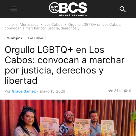
Inicio
Municipios
Los Cabos
Orgullo LGBTQ+ en Los Cabos:
convocan a marchar por justicia, derechos y...
Municipios
Los Cabos
Orgullo LGBTQ+ en Los
Cabos: convocan a marchar
por justicia, derechos y
libertad
314
0
Por
Grace Gámez
-
mayo 15, 2026