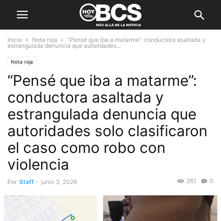
Inicio
Nota roja
“Pensé que iba a matarme”: conductora asaltada y
estrangulada denuncia que autoridades...
Nota roja
“Pensé que iba a matarme”:
conductora asaltada y
estrangulada denuncia que
autoridades solo clasificaron
el caso como robo con
violencia
261
0
Por
Staff
-
junio 3, 2026