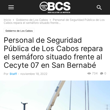
Inicio
Gobierno de Los Cabos
Personal de Seguridad Pública de Los
Cabos repara el semáforo situado frente...
Gobierno de Los Cabos
Personal de Seguridad
Pública de Los Cabos repara
el semáforo situado frente al
Cecyte 07 en San Bernabé
734
0
Por
Staff
-
noviembre 18, 2022