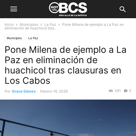
Inicio
Municipios
La Paz
Pone Milena de ejemplo a La Paz en
eliminación de huachicol tras...
Municipios
La Paz
Pone Milena de ejemplo a La
Paz en eliminación de
huachicol tras clausuras en
Los Cabos
381
0
Por
Grace Gámez
-
febrero 16, 2026