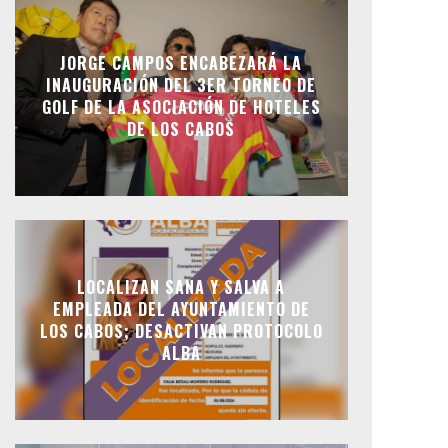
JORGE CAMPOS ENCABEZARÁ LA
INAUGURACIÓN DEL 3ER TORNEO DE
GOLF DE LA ASOCIACIÓN DE HOTELES
DE LOS CABOS
LOCALIZAN SANA Y SALVA A
EMPLEADA DEL AYUNTAMIENTO DE
LOS CABOS; DESACTIVAN PROTOCOLO
ALBA