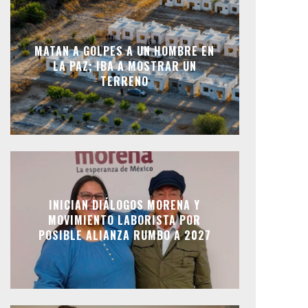
MATAN A GOLPES A UN HOMBRE EN
LA PAZ; IBA A MOSTRAR UN
TERRENO
INICIAN DIÁLOGOS MORENA Y
MOVIMIENTO LABORISTA POR
POSIBLE ALIANZA RUMBO A 2027