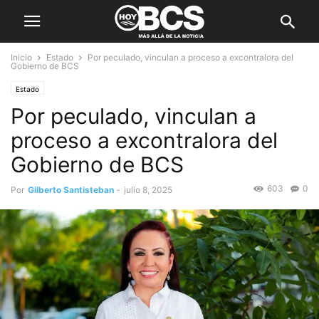
Inicio
Estado
Por peculado, vinculan a proceso a excontralora del
Gobierno de BCS
Estado
Por peculado, vinculan a
proceso a excontralora del
Gobierno de BCS
603
0
Por
Gilberto Santisteban
-
julio 8, 2025