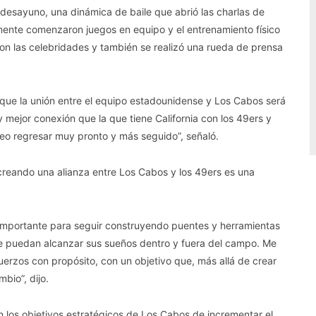
 desayuno, una dinámica de baile que abrió las charlas de
ormente comenzaron juegos en equipo y el entrenamiento físico
con las celebridades y también se realizó una rueda de prensa
 que la unión entre el equipo estadounidense y Los Cabos será
y mejor conexión que la que tiene California con los 49ers y
eo regresar muy pronto y más seguido”, señaló.
creando una alianza entre Los Cabos y los 49ers es una
mportante para seguir construyendo puentes y herramientas
e puedan alcanzar sus sueños dentro y fuera del campo. Me
rzos con propósito, con un objetivo que, más allá de crear
bio”, dijo.
n los objetivos estratégicos de Los Cabos de incrementar el