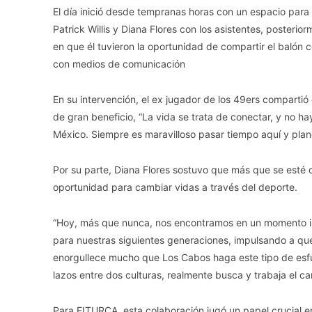
El día inició desde tempranas horas con un espacio para
Patrick Willis y Diana Flores con los asistentes, posteri
en que él tuvieron la oportunidad de compartir el balón 
con medios de comunicación
En su intervención, el ex jugador de los 49ers compartió
de gran beneficio, “La vida se trata de conectar, y no ha
México. Siempre es maravilloso pasar tiempo aquí y plan
Por su parte, Diana Flores sostuvo que más que se esté 
oportunidad para cambiar vidas a través del deporte.
“Hoy, más que nunca, nos encontramos en un momento i
para nuestras siguientes generaciones, impulsando a qu
enorgullece mucho que Los Cabos haga este tipo de esfue
lazos entre dos culturas, realmente busca y trabaja el cam
Para FITURCA, esta colaboración jugó un papel crucial e