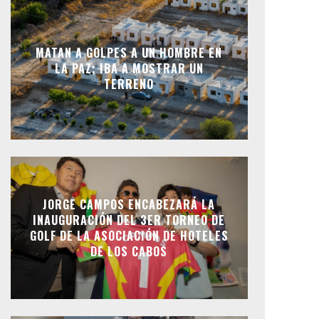
MATAN A GOLPES A UN HOMBRE EN
LA PAZ; IBA A MOSTRAR UN
TERRENO
JORGE CAMPOS ENCABEZARÁ LA
INAUGURACIÓN DEL 3ER TORNEO DE
GOLF DE LA ASOCIACIÓN DE HOTELES
DE LOS CABOS