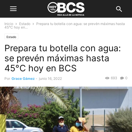
Inicio
Estado
Prepara tu botella con agua: se prevén máximas hasta
45°C hoy en...
Estado
Prepara tu botella con agua:
se prevén máximas hasta
45°C hoy en BCS
693
0
Por
Grace Gámez
-
junio 16, 2022