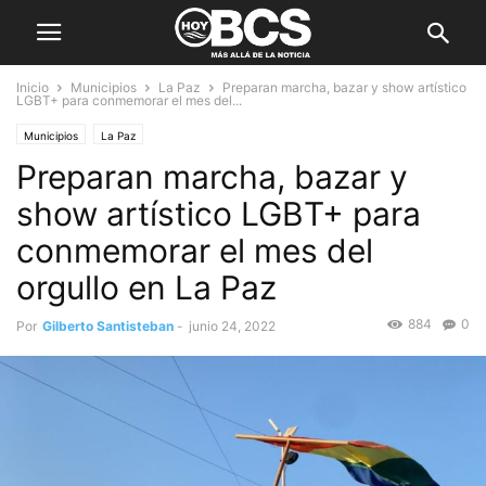
Inicio
Municipios
La Paz
Preparan marcha, bazar y show artístico
LGBT+ para conmemorar el mes del...
Municipios
La Paz
Preparan marcha, bazar y
show artístico LGBT+ para
conmemorar el mes del
orgullo en La Paz
884
0
Por
Gilberto Santisteban
-
junio 24, 2022