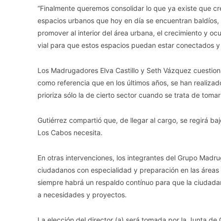
“Finalmente queremos consolidar lo que ya existe que cre
espacios urbanos que hoy en día se encuentran baldíos,
promover al interior del área urbana, el crecimiento y o
vial para que estos espacios puedan estar conectados y a
Los Madrugadores Elva Castillo y Seth Vázquez cuestion
como referencia que en los últimos años, se han realizad
prioriza sólo la de cierto sector cuando se trata de toma
Gutiérrez compartió que, de llegar al cargo, se regirá b
Los Cabos necesita.
En otras intervenciones, los integrantes del Grupo Madr
ciudadanos con especialidad y preparación en las áreas 
siempre habrá un respaldo contínuo para que la ciudad
a necesidades y proyectos.
La elección del director (a) será tomada por la Junta d