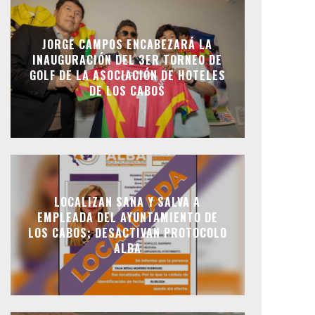
JORGE CAMPOS ENCABEZARÁ LA
INAUGURACIÓN DEL 3ER TORNEO DE
GOLF DE LA ASOCIACIÓN DE HOTELES
DE LOS CABOS
LOCALIZAN SANA Y SALVA A
EMPLEADA DEL AYUNTAMIENTO DE
LOS CABOS; DESACTIVAN PROTOCOLO
ALBA