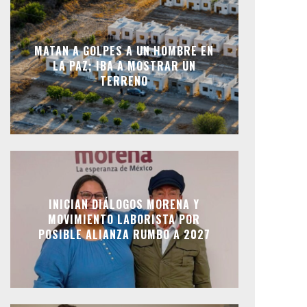
MATAN A GOLPES A UN HOMBRE EN
LA PAZ; IBA A MOSTRAR UN
TERRENO
INICIAN DIÁLOGOS MORENA Y
MOVIMIENTO LABORISTA POR
POSIBLE ALIANZA RUMBO A 2027