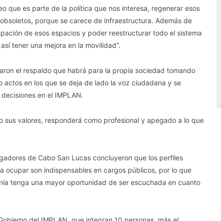
o que es parte de la política que nos interesa, regenerar esos
 obsoletos, porque se carece de infraestructura. Además de
cupación de esos espacios y poder reestructurar todo el sistema
sí tener una mejora en la movilidad”.
aron el respaldo que habrá para la propia sociedad tomando
o actos en los que se deja de lado la voz ciudadana y se
r decisiones en el IMPLAN.
ajo sus valores, responderá como profesional y apegado a lo que
ugadores de Cabo San Lucas concluyeron que los perfiles
a ocupar son indispensables en cargos públicos, por lo que
anía tenga una mayor oportunidad de ser escuchada en cuanto
e Gobierno del IMPLAN, que integran 10 personas, más el