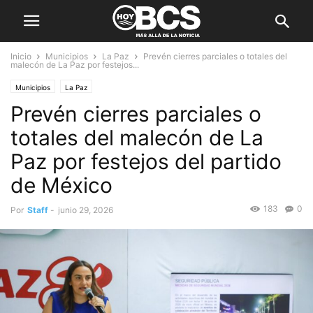
Inicio
Municipios
La Paz
Prevén cierres parciales o totales del
malecón de La Paz por festejos...
Municipios
La Paz
Prevén cierres parciales o
totales del malecón de La
Paz por festejos del partido
de México
183
0
Por
Staff
-
junio 29, 2026