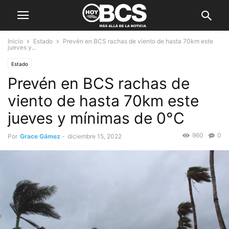
Inicio
Estado
Prevén en BCS rachas de viento de hasta 70km este
jueves y...
Estado
Prevén en BCS rachas de
viento de hasta 70km este
jueves y mínimas de 0°C
960
0
Por
Grace Gámez
-
diciembre 15, 2022