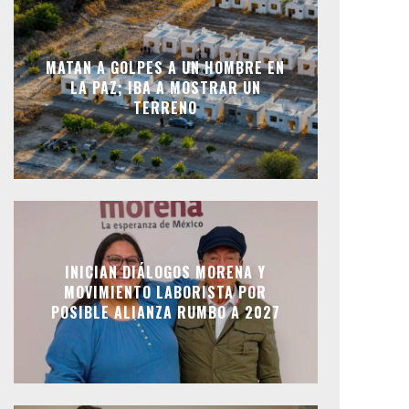
MATAN A GOLPES A UN HOMBRE EN
LA PAZ; IBA A MOSTRAR UN
TERRENO
INICIAN DIÁLOGOS MORENA Y
MOVIMIENTO LABORISTA POR
POSIBLE ALIANZA RUMBO A 2027