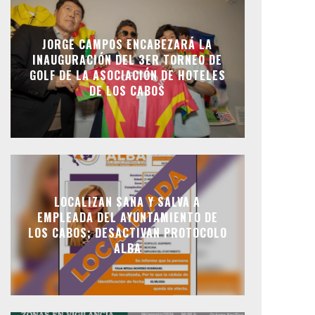
JORGE CAMPOS ENCABEZARÁ LA
INAUGURACIÓN DEL 3ER TORNEO DE
GOLF DE LA ASOCIACIÓN DE HOTELES
DE LOS CABOS
LOCALIZAN SANA Y SALVA A
EMPLEADA DEL AYUNTAMIENTO DE
LOS CABOS; DESACTIVAN PROTOCOLO
ALBA