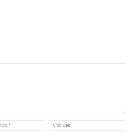
Correo
Sitio
electrónico:*
web: