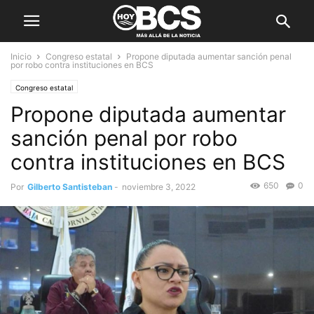
Inicio
Congreso estatal
Propone diputada aumentar sanción penal
por robo contra instituciones en BCS
Congreso estatal
Propone diputada aumentar
sanción penal por robo
contra instituciones en BCS
650
0
Por
Gilberto Santisteban
-
noviembre 3, 2022