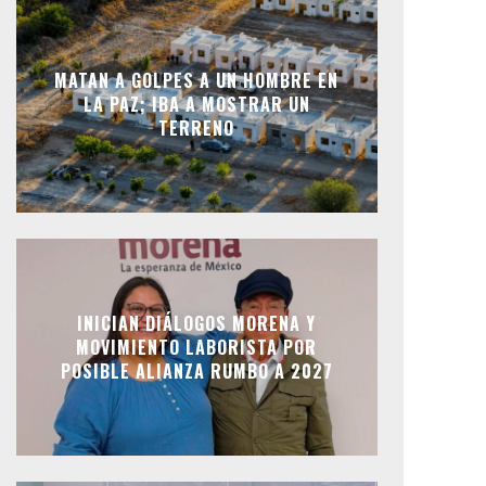
MATAN A GOLPES A UN HOMBRE EN
LA PAZ; IBA A MOSTRAR UN
TERRENO
INICIAN DIÁLOGOS MORENA Y
MOVIMIENTO LABORISTA POR
POSIBLE ALIANZA RUMBO A 2027