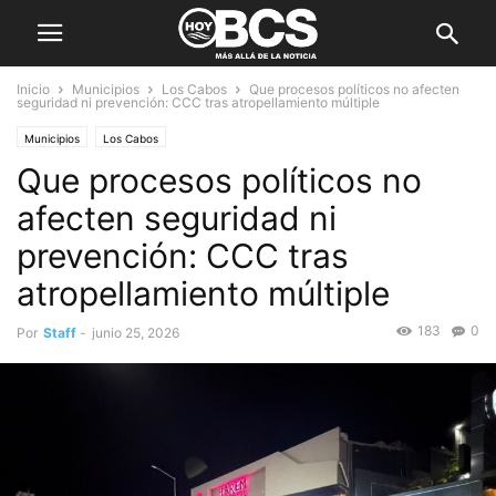
Inicio
Municipios
Los Cabos
Que procesos políticos no afecten
seguridad ni prevención: CCC tras atropellamiento múltiple
Municipios
Los Cabos
Que procesos políticos no
afecten seguridad ni
prevención: CCC tras
atropellamiento múltiple
183
0
Por
Staff
-
junio 25, 2026